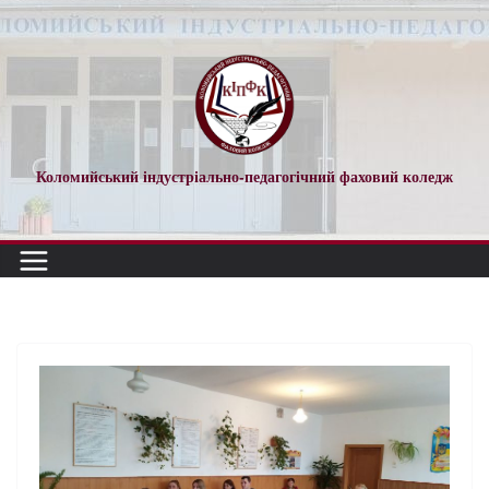
Перейти
до
вмісту
Коломийський індустріально-педагогічний фаховий коледж