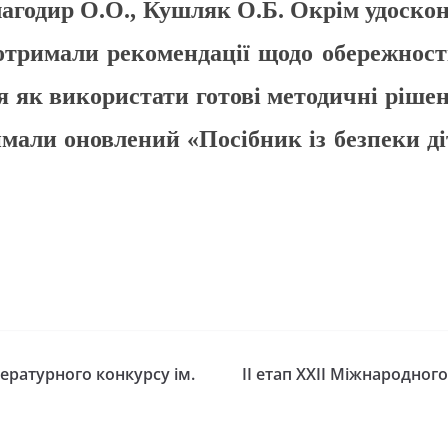
Благодир О.О., Кушляк О.Б. Окрім удоско
тримали рекомендації щодо обережності 
я як використати готові методичні ріш
мали оновлений «Посібник із безпеки діт
ературного конкурсу ім.
ІІ етап XXII Міжнародног