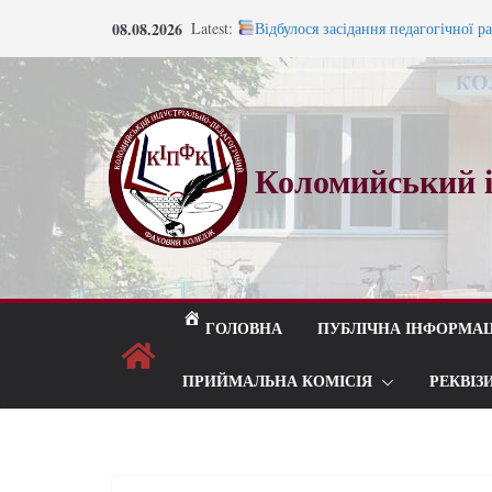
08.08.2026
Latest:
Відбулося засідання педагогічної р
Запрошуємо на навчання!
Запрошуємо на навчання!
ВСТУП 2026
Під шелест лип і мелодію прощаль
Коломийський і
ГОЛОВНА
ПУБЛІЧНА ІНФОРМАЦ
ПРИЙМАЛЬНА КОМІСІЯ
РЕКВІЗ