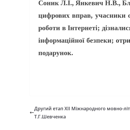
Соник Л.І., Янкевич Н.В., 
цифрових вправ, учасники о
роботи в Інтернеті;
дізналис
інформаційної безпеки;
отри
подарунок.
Другий етап ХІІ Міжнародного мовно-літ
Т.Г.Шевченка