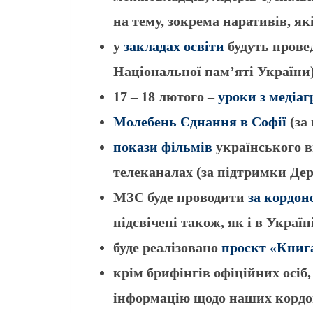
на тему, зокрема наративів, я
у
закладах освіти
будуть прове
Національної пам’яті України
17 – 18 лютого –
уроки з медіаг
Молебень Єднання в Софії
(за
покази фільмів
українського в
телеканалах (за підтримки Де
МЗС буде проводити
за кордон
підсвічені також, як і в Укра
буде реалізовано
проєкт «Книга
крім брифінгів офіційних осіб,
інформацію щодо наших кордон