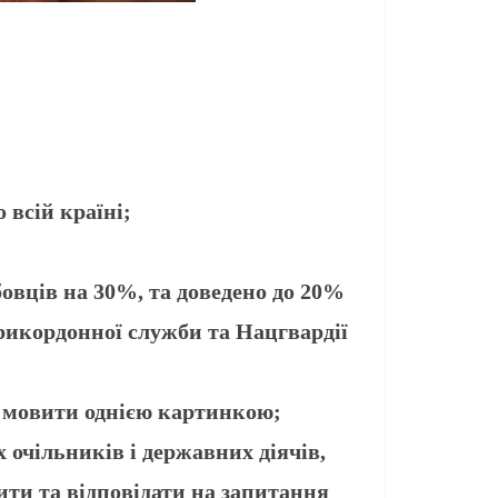
 всій країні;
овців на 30%, та доведено до 20%
рикордонної служби та Нацгвардії
ть мовити однією картинкою;
х очільників і державних діячів,
рити та відповідати на запитання