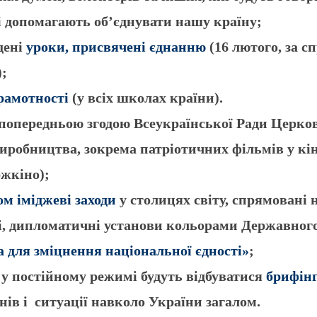
кі допомагають об’єднувати нашу країну;
дені
уроки, присвячені єднанню
(16 лютого, за 
);
рамотності
(у всіх школах країни).
 попередньою згодою Всеукраїнської Ради Церков
иробництва, зокрема патріотичних фільмів у кіно
ржкіно);
ом іміджеві заходи
у столицях світу, спрямовані
їні, дипломатичні установи кольорами Державно
 для зміцнення національної єдності»
;
 у постійному режимі будуть відбуватися
брифін
ів і ситуації навколо України загалом.