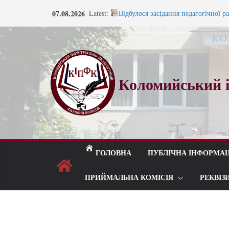
07.08.2026
Latest:
Відбулося засідання педагогічної р
Запрошуємо на навчання!
Запрошуємо на навчання!
ВСТУП 2026
Під шелест лип і мелодію прощаль
Коломийський і
ГОЛОВНА
ПУБЛІЧНА ІНФОРМАЦ
ПРИЙМАЛЬНА КОМІСІЯ
РЕКВІЗ