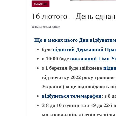
ЗАГАЛЬНЕ
16 лютого – День єднан
16.02.2022
admin
Що в межах цього Дня відбуватим
буде
піднятий Державний Пра
о 10:00 буде
виконаний Гімн У
з 1 березня буде здійснене
підн
від початку 2022 року грошов
України (за це відповідають ві
відбудеться телемарафон
: з 8
З 8 до 10 години та з 19 до 22-ї
можновладців, лідерів суспіль