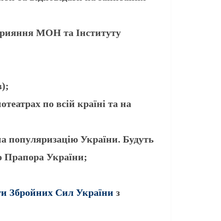
сприяння МОН та Інституту
);
театрах по всій країні та на
 на популяризацію України. Будуть
го Прапора України;
ги Збройних Сил України
з