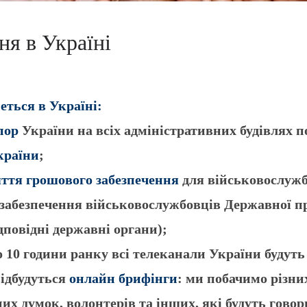
ня в Україні
еться в Україні:
пор
України на всіх адміністративних будівлях по
країни
;
яття грошового забезпечення
для військовослужб
е забезпечення військовослужбовців Державної п
дповідні державні органи);
 до 10 години ранку всі телеканали України буду
 відбудуться
онлайн брифінги
: ми побачимо різни
них думок, волонтерів та інших, які будуть гово