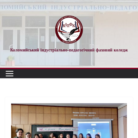
Перейти
до
вмісту
Коломийський індустріально-педагогічний фаховий коледж