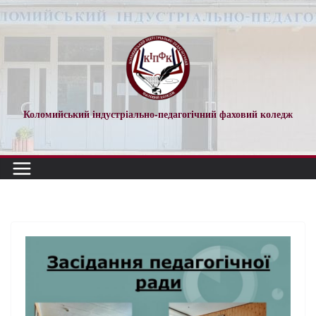
Коломийський індустріально-педагогічний фаховий коледж