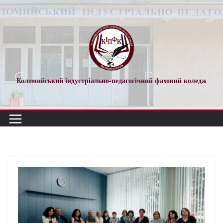
Коломийський індустріально-педагогічний фаховий коледж