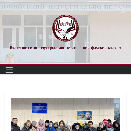
Коломийський індустріально-педагогічний фаховий коледж