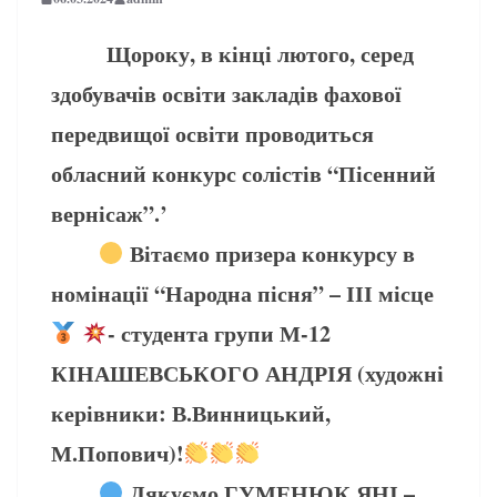
Щороку, в кінці лютого, серед
здобувачів освіти закладів фахової
передвищої освіти проводиться
обласний конкурс солістів “Пісенний
вернісаж”.’
Вітаємо призера конкурсу в
номінації “Народна пісня” – ІІІ місце
- студента групи М-12
КІНАШЕВСЬКОГО АНДРІЯ (художні
керівники: В.Винницький,
М.Попович)!
Дякуємо ГУМЕНЮК ЯНІ –