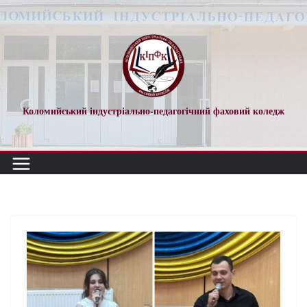
Коломийський індустріально-педагогічний фаховий коледж