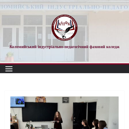
Коломийський індустріально-педагогічний фаховий коледж