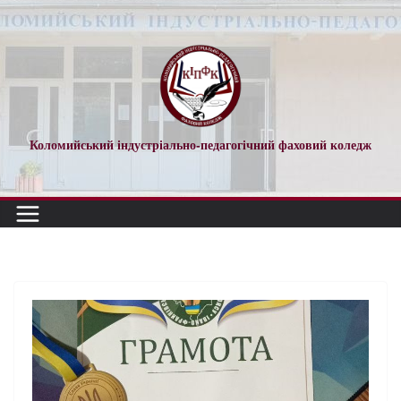
Коломийський індустріально-педагогічний фаховий коледж