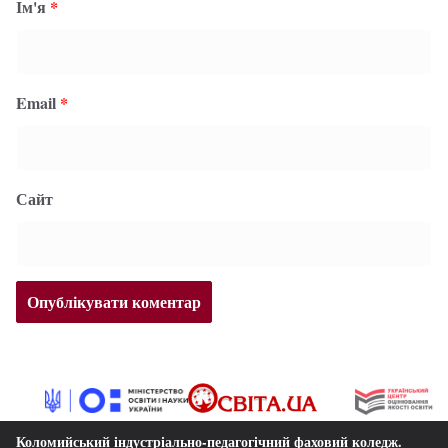
Ім'я
*
Email
*
Сайт
Коломийський індустріально-педагогічний фаховий коледж
.