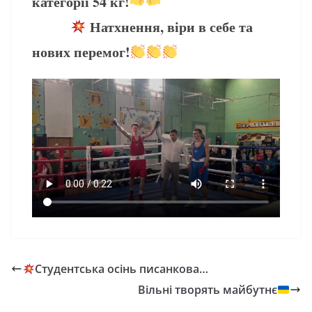
категорії 54 кг!
Натхнення, віри в себе та
нових перемог!
Студентська осінь писанкова…
Вільні творять майбутнє