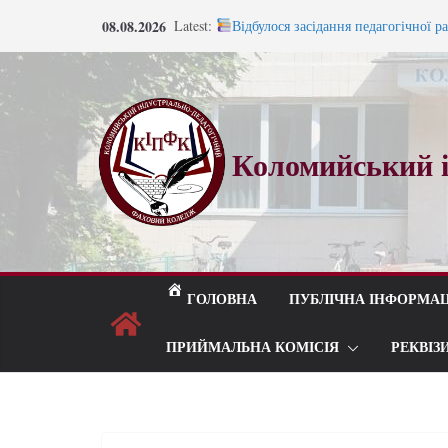
08.08.2026
Latest:
Відбулося засідання педагогічної р
Запрошуємо на навчання!
Запрошуємо на навчання!
ВСТУП 2026
Під шелест лип і мелодію прощаль
Коломийський і
ГОЛОВНА
ПУБЛІЧНА ІНФОРМАЦ
ПРИЙМАЛЬНА КОМІСІЯ
РЕКВІЗ