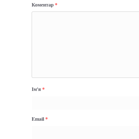
Коментар
*
Ім'я
*
Email
*