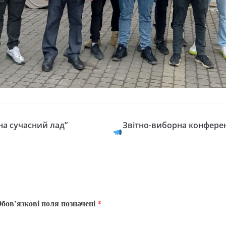
на сучасний лад”
Звітно-виборна конферен
бов’язкові поля позначені
*