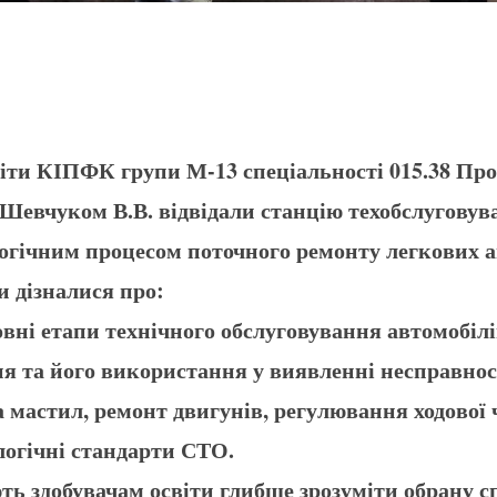
іти КІПФК групи М-13 спеціальності 015.38 Про
 Шевчуком В.В. відвідали станцію техобслугову
логічним процесом поточного ремонту легкових а
и дізналися про:
вні етапи технічного обслуговування автомобілі
ня та його використання у виявленні несправнос
на мастил, ремонт двигунів, регулювання ходової
логічні стандарти СТО.
ть здобувачам освіти глибше зрозуміти обрану с