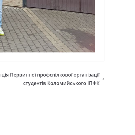
ція Первинної профспілкової організації
студентів Коломийського ІПФК