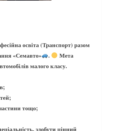
фесійна освіта (Транспорт) разом
вання «Семавто»
.
Мета
втомобілів малого класу.
в;
тей;
 частини тощо;
пеціальність, здобути цінний