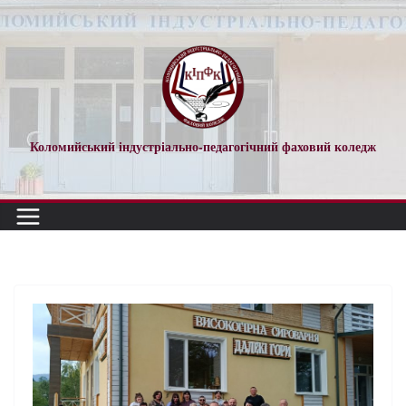
Коломийський індустріально-педагогічний фаховий коледж