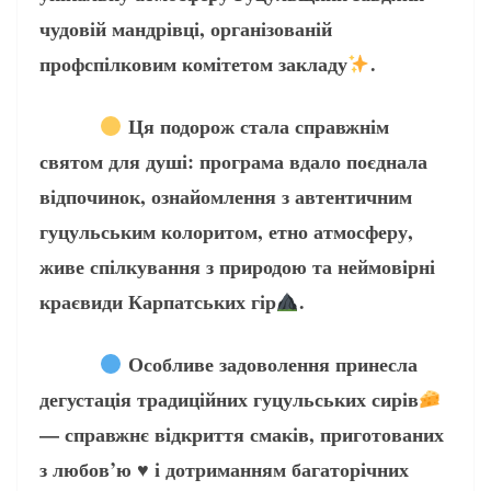
чудовій мандрівці, організованій
профспілковим комітетом закладу
.
Ця подорож стала справжнім
святом для душі: програма вдало поєднала
відпочинок, ознайомлення з автентичним
гуцульським колоритом, етно атмосферу,
живе спілкування з природою та неймовірні
краєвиди Карпатських гір
.
Особливе задоволення принесла
дегустація традиційних гуцульських сирів
— справжнє відкриття смаків, приготованих
з любов’ю
♥️
і дотриманням багаторічних