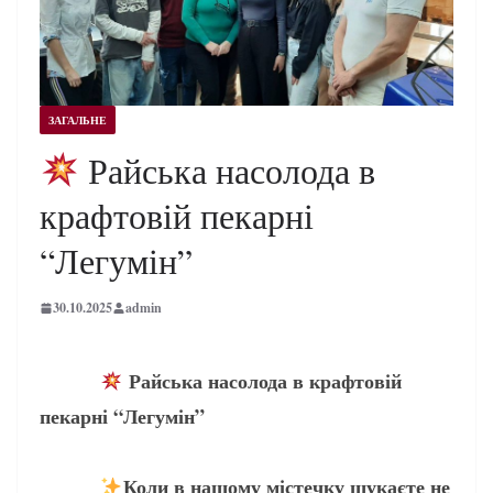
ЗАГАЛЬНЕ
Райська насолода в
крафтовій пекарні
“Легумін”
30.10.2025
admin
Райська насолода в крафтовій
пекарні “Легумін”
Коли в нашому містечку шукаєте не