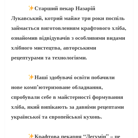
Старший пекар Назарій
Лукавський, котрий майже три роки поспіль
займається виготовленням крафтового хліба,
ознайомив відвідувачів з особливими видами
хлібного мистецтва, авторськими
рецептурами та технологіями.
Наші здобувачі освіти побачили
нове комп’ютеризоване обладнання,
спробували себе в майстерності формування
хліба, який випікають за давніми рецептами
української та європейської кухонь.
Крафтова пекарня “Легумін” – це