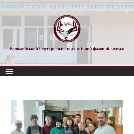
Коломийський індустріально-педагогічний фаховий коледж