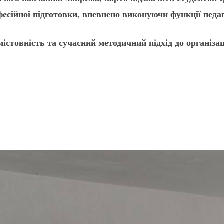
есійної підготовки, впевнено виконуючи функції педаг
стовність та сучасний методичний підхід до організаці