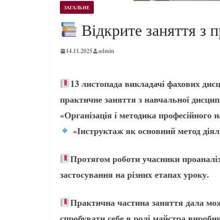
ЗАГАЛЬНЕ
Відкрите заняття з п
14.11.2025
admin
13 листопада викладачі фахових дисц
практичне заняття з навчальної дисцип
«Організація і методика професійного 
«Інструктаж як основний метод діяль
Протягом роботи учасники проаналізу
застосування на різних етапах уроку.
Практична частина заняття дала можл
спробувати себе в ролі майстра виробн