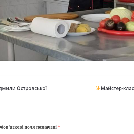
юдмили Островської
Майстер-клас
бов’язкові поля позначені
*