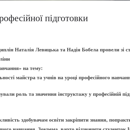
рофесійної підготовки
иплін Наталія Левицька та Надія Бобела провели зі с
ліни
навчання» на тему:
ності майстра та учнів на уроці професійного навчан
вали роль та значення інструктажу у професійній підг
ивість здобувачам освіти закріпити знання, попракти
ичого навчання. Зокрема, варто відзначити студенток