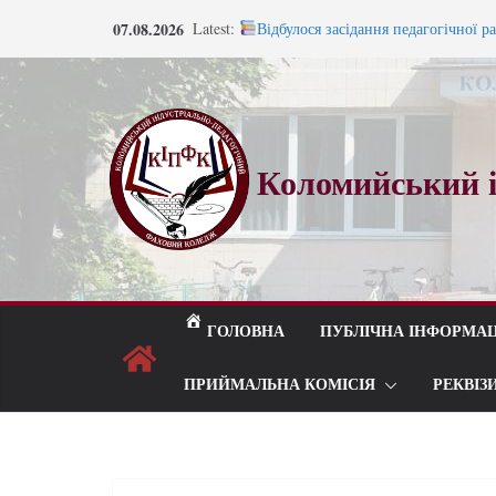
07.08.2026
Latest:
Відбулося засідання педагогічної р
Запрошуємо на навчання!
Запрошуємо на навчання!
ВСТУП 2026
Під шелест лип і мелодію прощаль
Коломийський і
ГОЛОВНА
ПУБЛІЧНА ІНФОРМАЦ
ПРИЙМАЛЬНА КОМІСІЯ
РЕКВІЗ