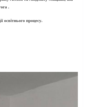
ога .
ї освітнього процесу.