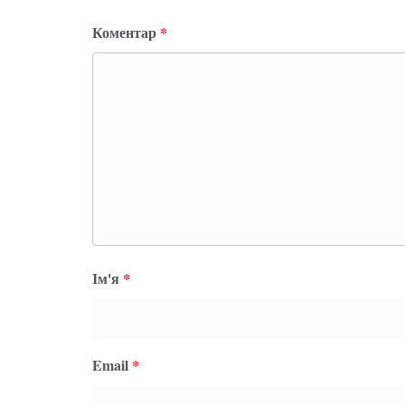
Коментар
*
Ім'я
*
Email
*