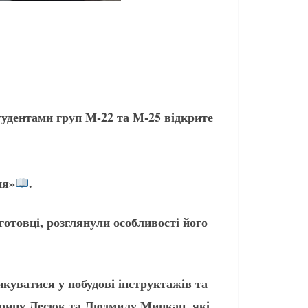
тудентами груп М-22 та М-25 відкрите
ня»
.
отовці, розглянули особливості його
куватися у побудові інструктажів та
 Ірину Лесюк та Людмилу Мицкан, які