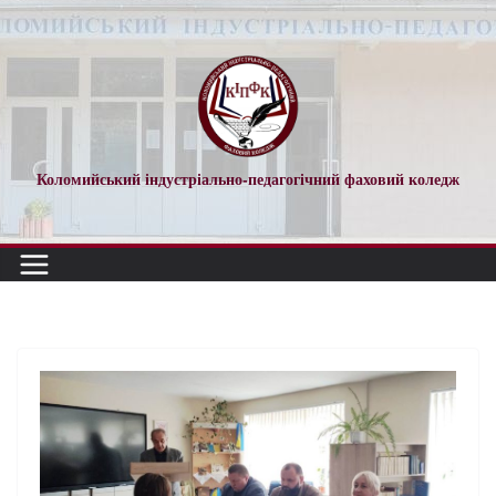
Коломийський індустріально-педагогічний фаховий коледж