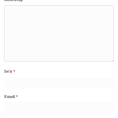
Ім'я
*
Email
*