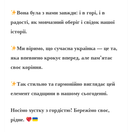
Вона була з нами завжди: і в горі, і в
радості, як мовчазний оберіг і свідок нашої
історії.
Ми віримо, що сучасна українка — це та,
яка впевнено крокує вперед, але пам’ятає
своє коріння.
Так стильно та гармонійно виглядає цей
елемент спадщини в нашому сьогоденні.
Носімо хустку з гордістю! Бережімо своє,
рідне.