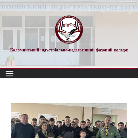
Коломийський індустріально-педагогічний фаховий коледж