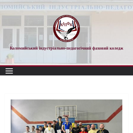
Коломийський індустріально-педагогічний фаховий коледж