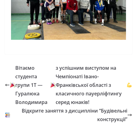
Вітаємо
з успішним виступом на
студента
Чемпіонаті Івано-
групи 1Т —
Франківської області з
Гуралюка
класичного пауерліфтингу
Володимира
серед юнаків!
Відкрите заняття з дисципліни “Будівельні
конструкції”