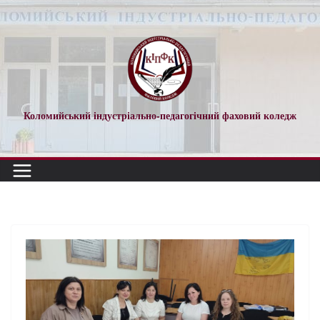
Коломийський індустріально-педагогічний фаховий коледж