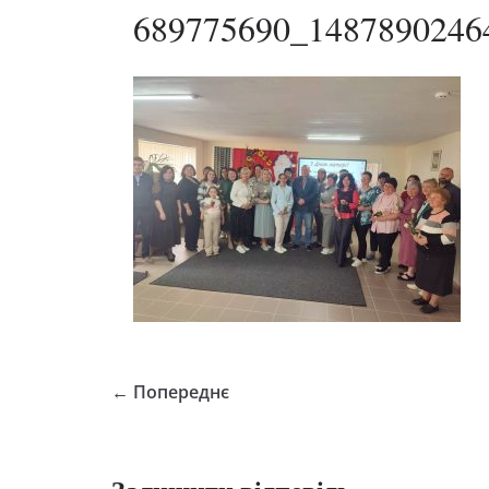
689775690_1487890246
← Попереднє