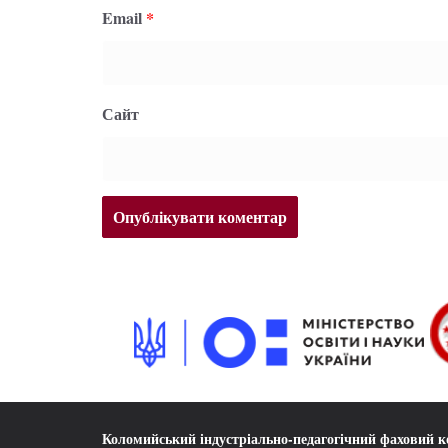
Email
*
Сайт
Коломийський індустріально-педагогічний фаховий 