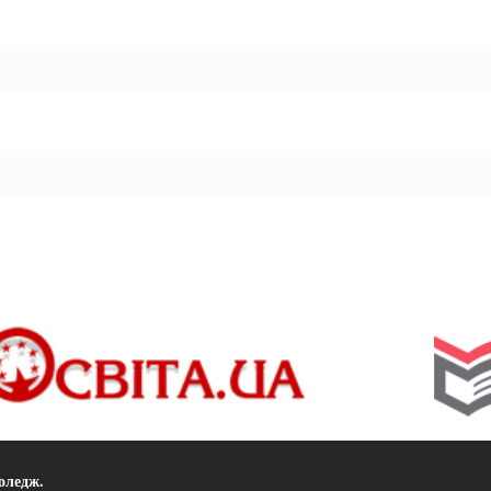
коледж
.