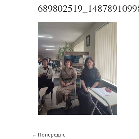
689802519_1487891099
← Попереднє