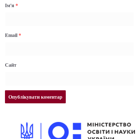
Ім'я
*
Email
*
Сайт