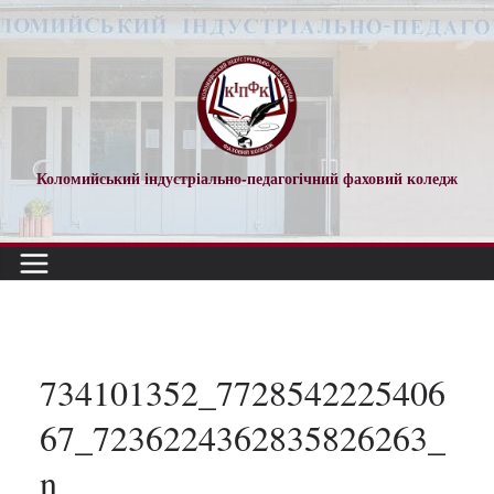
Перейти
до
вмісту
Коломийський індустріально-педагогічний фаховий коледж
734101352_7728542225406
67_7236224362835826263_
n