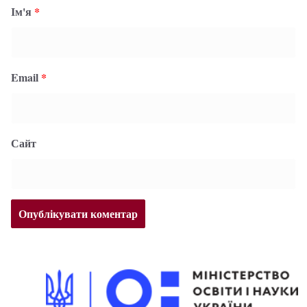
Ім'я
*
Email
*
Сайт