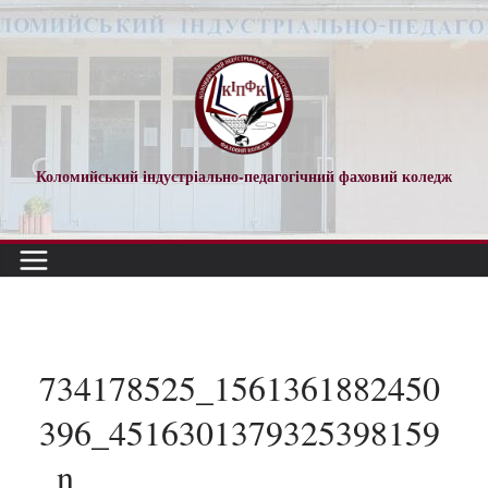
Перейти
до
вмісту
Коломийський індустріально-педагогічний фаховий коледж
734178525_1561361882450
396_4516301379325398159
_n