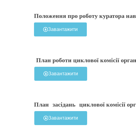
Положення
про роботу
куратора
нав
Завантажити
План роботи циклової комісії
орган
Завантажити
План засідань
циклової комісії орг
Завантажити