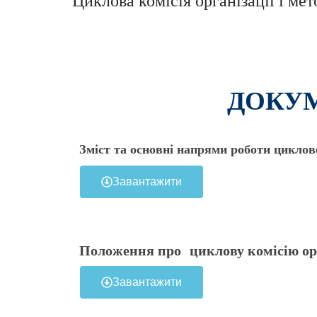
Циклова комісія організації і ме
ДОКУМ
Зміст та основні напрями роботи циклово
Завантажити
Положення
про циклову комісію ор
Завантажити