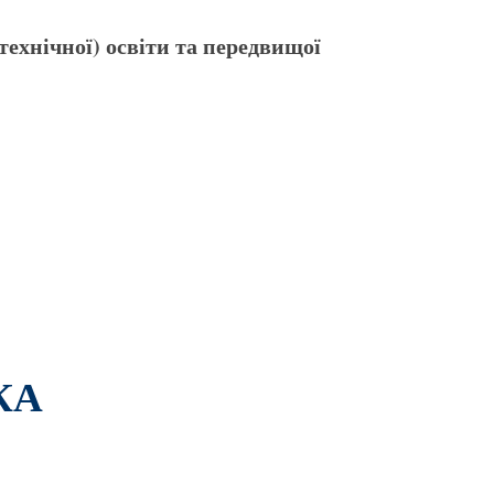
технічної) освіти
та передвищої
КА