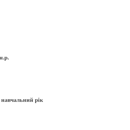
н.р.
5 навчальний рік