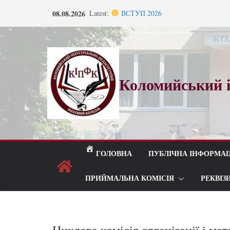
08.08.2026
Latest:
ВСТУП 2026
Під шелест лип і мелодію прощаль
Відбулося засідання педагогічної р
Запрошуємо на навчання!
Запрошуємо на навчання!
Коломийський і
ГОЛОВНА
ПУБЛІЧНА ІНФОРМАЦ
ПРИЙМАЛЬНА КОМІСІЯ
РЕКВІЗ