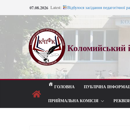
07.08.2026
Latest:
Відбулося засідання педагогічної р
Запрошуємо на навчання!
Запрошуємо на навчання!
ВСТУП 2026
Під шелест лип і мелодію прощаль
Коломийський і
ГОЛОВНА
ПУБЛІЧНА ІНФОРМАЦ
ПРИЙМАЛЬНА КОМІСІЯ
РЕКВІЗ