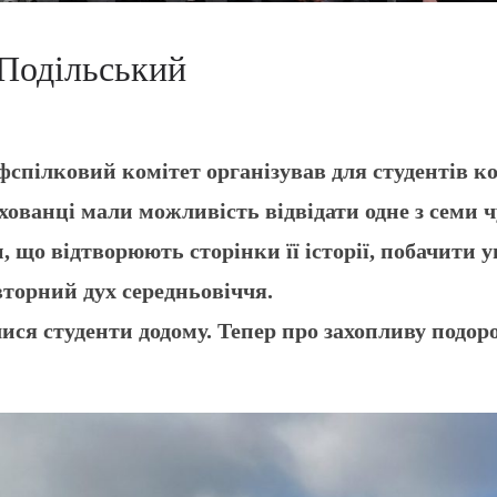
-Подільський
ковий комітет організував для студентів кол
ованці мали можливість відвідати одне з семи 
 що відтворюють сторінки її історії, побачити 
вторний дух середньовіччя.
 студенти додому. Тепер про захопливу подоро