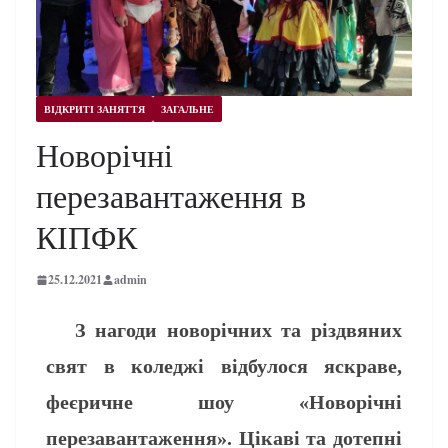
ВІДКРИТІ ЗАНЯТТЯ
ЗАГАЛЬНЕ
Новорічні
перезавантаження в
КІПФК
25.12.2021
admin
З нагоди новорічних та різдвяних
свят в коледжі відбулося яскраве,
феєричне шоу «Новорічні
перезавантаження». Цікаві та дотепні