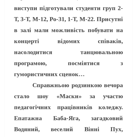
виступи підготували студенти груп 2-
Т, 3-Т, М-12, Ро-31, 1-Т, М-22. Присутні
в залі мали можливість побувати на
концерті відомих співаків,
насолодитися танцювальною
програмою, посміятися з
гумористичних сценок…
Справжньою родзинкою вечора
стало шоу «Маски» за участю
педагогічних працівників коледжу.
Епатажна Баба-Яга, загадковий
Водяний, веселий Вінні Пух,