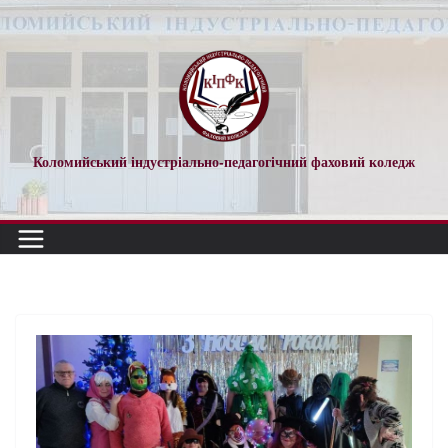
Коломийський індустріально-педагогічний фаховий коледж